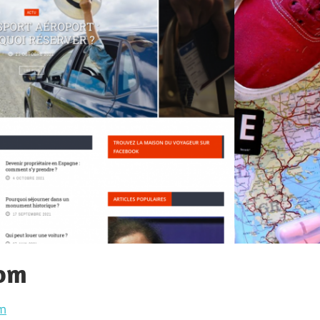
com
om