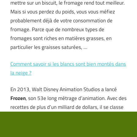
mettre sur un biscuit, le fromage rend tout meilleur.
Mais si vous perdez du poids, vous vous méfiez
probablement déjà de votre consommation de
fromage. Parce que de nombreux types de
fromages sont riches en matières grasses, en
particulier les graisses saturées, …
Comment savoir si les blancs sont bien montés dans
la neige ?
En 2013, Walt Disney Animation Studios a lancé
Frozen
, son 53e long métrage d’animation. Avec des
recettes de plus d’un milliard de dollars, il se classe
comme le film d’animation le plus réussi de tous les
temps, éclipsant le précédent détenteur du titre (
Toy
Story 3
de Pixar) d’environ 200 millions de dollars.